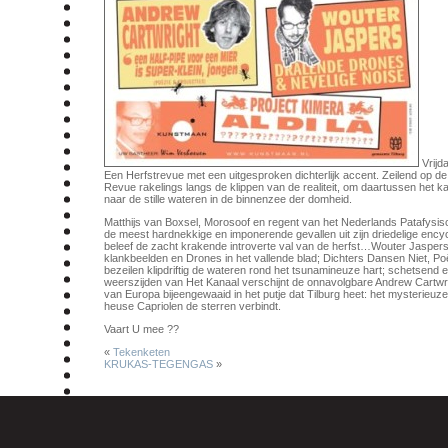
Vrijd
Een Herfstrevue met een uitgesproken dichterlijk accent. Zeilend op d
Revue rakelings langs de klippen van de realiteit, om daartussen het ka
naar de stille wateren in de binnenzee der domheid.
Matthijs van Boxsel, Morosoof en regent van het Nederlands Patafysisc
de meest hardnekkige en imponerende gevallen uit zijn driedelige ency
beleef de zacht krakende introverte val van de herfst…Wouter Jaspers,
klankbeelden en Drones in het vallende blad; Dichters Dansen Niet, Poë
bezeilen klipdriftig de wateren rond het tsunamineuze hart; schetsend 
weerszijden van Het Kanaal verschijnt de onnavolgbare Andrew Cartwrig
van Europa bijeengewaaid in het putje dat Tilburg heet: het mysterieuze
heuse Capriolen de sterren verbindt.
Vaart U mee ??
«
Tekenketen
KRUKAS-TEGENGAS
»