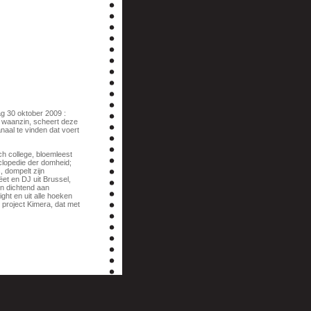
ag 30 oktober 2009 :
e waanzin, scheert deze
naal te vinden dat voert
h college, bloemleest
clopedie der domheid;
 dompelt zijn
et en DJ uit Brussel,
en dichtend aan
ht en uit alle hoeken
 project Kimera, dat met