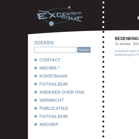
BEDENKINGE
ZOEKEN
31 oktober 2023
«
bedenkingen # 
bedenkingen # 6
CONTACT
NIEUWS *
KUNSTMAAN
FOTOALBUM
ANDEREN OVER ONS
VERWACHT
PUBLICATIES
FOTOALBUM
ARCHIEF