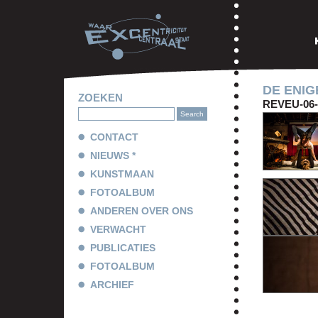
DE ENIG
ZOEKEN
REVEU-06
CONTACT
NIEUWS *
KUNSTMAAN
FOTOALBUM
ANDEREN OVER ONS
VERWACHT
PUBLICATIES
FOTOALBUM
ARCHIEF