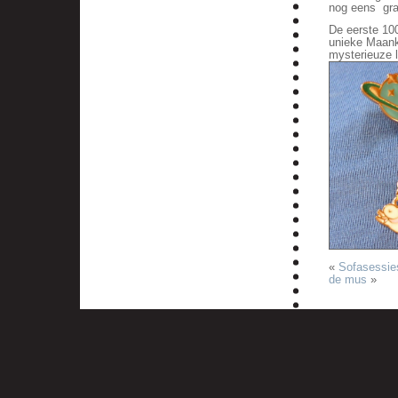
nog eens gra
De eerste 100
unieke Maanko
mysterieuze l
«
Sofasessie
de mus
»