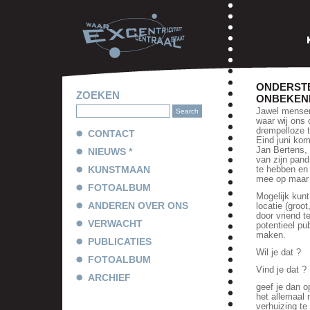
ONDERSTE
ZOEKEN
ONBEKEN
Jawel mensen 
waar wij ons 
drempelloze t
CONTACT
Eind juni ko
Jan Bertens, 
NIEUWS *
van zijn pand
KUNSTMAAN
te hebben en 
mee op maar 
FOTOALBUM
Mogelijk kunt
ANDEREN OVER ONS
locatie (groo
door vriend 
VERWACHT
potentieel pu
maken.
PUBLICATIES
Wil je dat ?
FOTOALBUM
Vind je dat ?
ARCHIEF
geef je dan 
het allemaal
verhuizing te