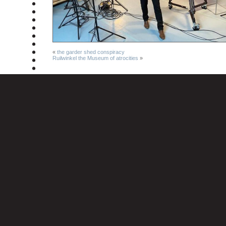
«
the garder shed conspiracy
Ruilwinkel the Museum of atrocities
»