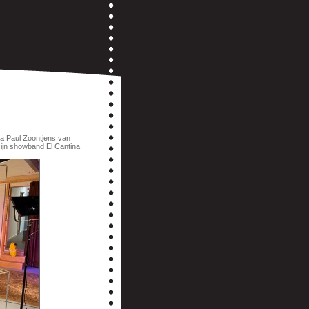
a Paul Zoontjens van
ijn showband El Cantina