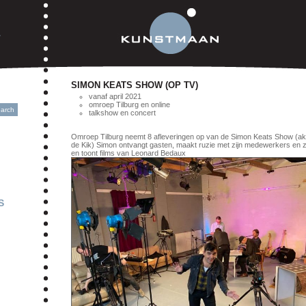
SIMON KEATS SHOW (OP TV)
vanaf april 2021
omroep Tilburg en online
talkshow en concert
Omroep Tilburg neemt 8 afleveringen op van de Simon Keats Show (ak
de Kik) Simon ontvangt gasten, maakt ruzie met zijn medewerkers en z
en toont films van Leonard Bedaux
S