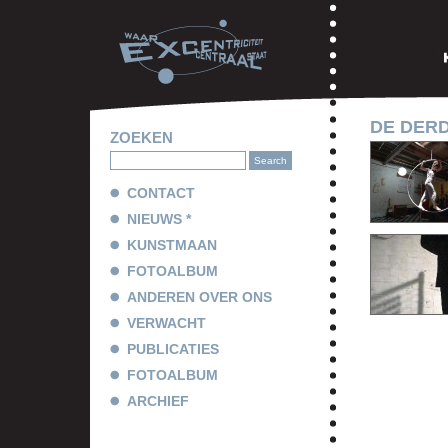
DE DER
ZOEKEN
CONTACT
NIEUWS *
KUNSTMAAN
FOTOALBUM
ANDEREN OVER ONS
VERWACHT
PUBLICATIES
FOTOALBUM
ARCHIEF