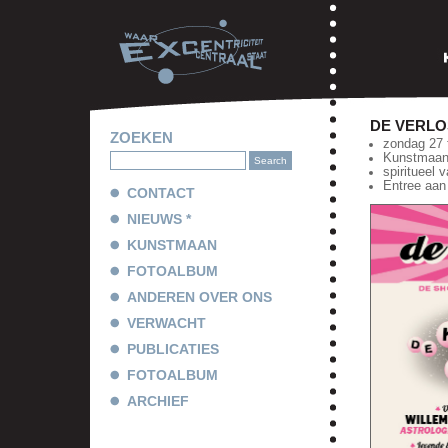
DE VERLO
ZOEKEN
zondag 27 
Kunstmaan,
spiritueel v
Entree aan 
CONTACT
NIEUWS *
KUNSTMAAN
FOTOALBUM
ANDEREN OVER ONS
VERWACHT
PUBLICATIES
FOTOALBUM
ARCHIEF