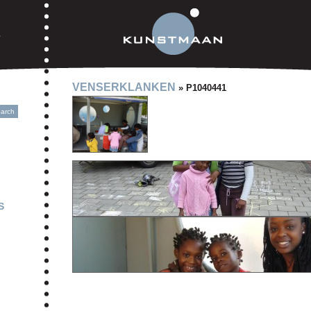
VENSERKLANKEN
» P1040441
S