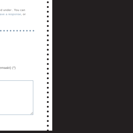
ed under . You can
eave a response
, or
emaakt) (*)