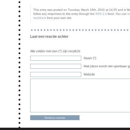
This entry was posted on Tuesday, March 16th, 2010 at 14:25 and is fil
follow any responses to this entry through the
RSS 2.0
feed. You can
l
trackback
from your own site.
Laat een reactie achter
Alle velden met een (*) zijn verplicht
Naam (*)
Mail (deze wordt niet openbaar g
Website