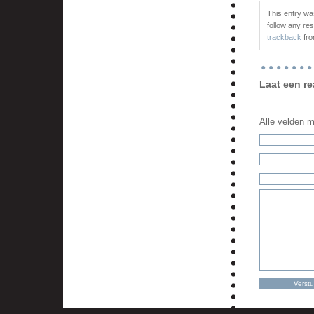
This entry wa
follow any re
trackback
fro
Laat een re
Alle velden me