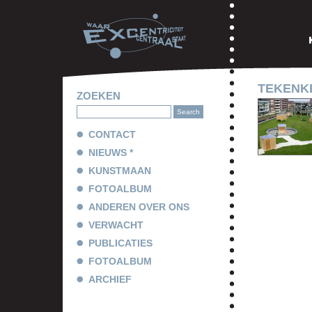
TEKENK
ZOEKEN
CONTACT
NIEUWS *
KUNSTMAAN
FOTOALBUM
ANDEREN OVER ONS
VERWACHT
PUBLICATIES
FOTOALBUM
ARCHIEF